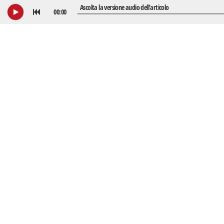
Ascolta la versione audio dell’articolo
00:00
Rewind
Play